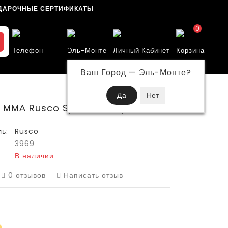
ДАРОЧНЫЕ СЕРТИФИКАТЫ
0
Телефон
Эль-Монте
Личный Кабинет
Корзина
Ваш Город —
Эль-Монте
?
 ММА Rusco Sport Grizzly размер L
ь:
Rusco
3969
В наличии
0 отзывов
Написать отзыв