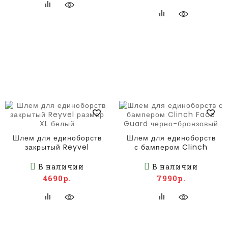
Шлем для единоборств
Шлем для единоборств
закрытый Reyvel
с бампером Clinch
размер XL белый
Face Guard черно-
бронзовый
В наличии
В наличии
4690р.
7990р.