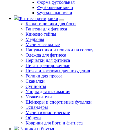
Форма футбольная
Футбольные мячи
Футзальные мячи
Фитнес тренировки
Блоки и ролики для йоги
Гантели для фитнеса
Кинезио тейпы
Медболы
Мячи массажные
Напульсники и повязки на голову
Одежда для фитнеса
Перчатки для фитнеса
Петли тренировочные
Пояса и костюмы для похудения
Ролики для пресса
Скакалки
Суппорты
Упоры для отжимания
Утяжелители
Шейкеры и спортивные бутылки
Эспандеры
Мячи гимнастические
Обручи
Коврики для йоги и фитнеса
Турники и брусья