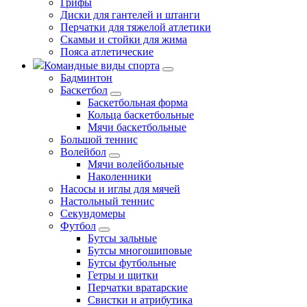
Грифы
Диски для гантелей и штанги
Перчатки для тяжелой атлетики
Скамьи и стойки для жима
Пояса атлетические
Командные виды спорта
Бадминтон
Баскетбол
Баскетбольная форма
Кольца баскетбольные
Мячи баскетбольные
Большой теннис
Волейбол
Мячи волейбольные
Наколенники
Насосы и иглы для мячей
Настольный теннис
Секундомеры
Футбол
Бутсы зальные
Бутсы многошиповые
Бутсы футбольные
Гетры и щитки
Перчатки вратарские
Свистки и атрибутика