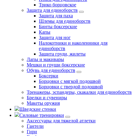
Трико борцовское
Защита для единоборств
Защита для паха
Шлемы для единоборств
Бинты боксерские
Капы
Защита для ног
Налокотники и наколенники для
единоборств
Защита груди, жилеты
Лапы и макивары
Мешки и груши боксерские
Обувь для единоборств
Боксерки
Борцовки с мягкой подошвой
Борцовки с твердой подошвой
Тренажеры, эспандеры, скакалки для единоборств
Брелки и сувениры
Макеты оружия
Шведские стенки
Силовые тренировки
Аксессуары для тяжелой атлетки
Гантели
Гири