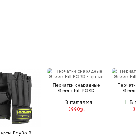
Перчатки снарядные
Перчатк
Green Hill FORD
Green
черные
ч
В наличии
В 
3990р.
3
арты BoyBo B-