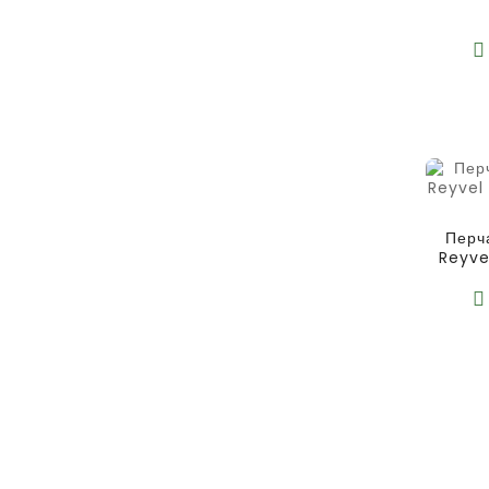
Перч
Reyve