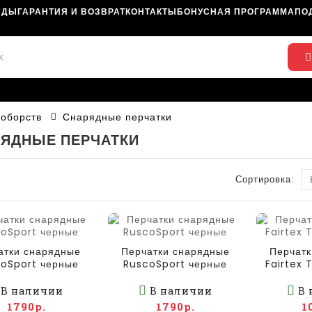
НДЫ
ГАРАНТИЯ И ВОЗВРАТ
КОНТАКТЫ
БОНУСНАЯ ПРОГРАММА
ПО
ноборств
Снарядные перчатки
ЯДНЫЕ ПЕРЧАТКИ
Сортировка:
атки снарядные
Перчатки снарядные
Перчатк
oSport черные
RuscoSport черные
Fairtex
В наличии
В наличии
В 
1790р.
1790р.
1