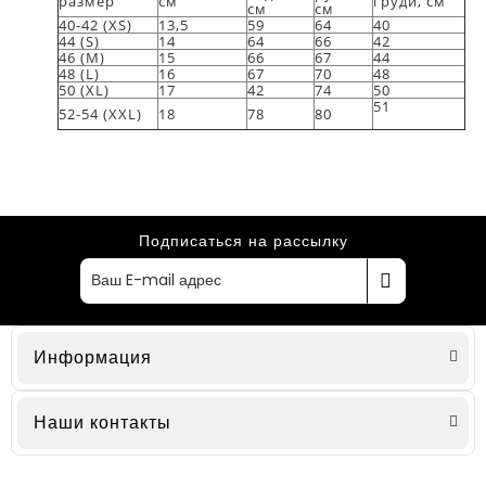
размер
см
груди, см
см
см
40-42 (XS)
13,5
59
64
40
44 (S)
14
64
66
42
46 (M)
15
66
67
44
48 (L)
16
67
70
48
50 (XL)
17
42
74
50
51
52-54 (XXL)
18
78
80
Подписаться на рассылку
Информация
Наши контакты