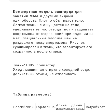
Комфортная модель рашгарда для
занятий ММА
и другими видами
единоборств. Плотно обтягивает тело.
Легкая ткань не ощущается на теле,
удерживает тепло, отводит пот и защищает
спортсмена от загрязнений при падении на
мат. Специальные плоские швы не
раздражают кожу спортсмена. Рисунок
сублимирован в ткань, что гарантирует его
сохранность после стирки.
Ткань:
100% полиэстер.
Уход:
машинная стирка в холодной воде,
деликатный отжим, не отбеливать.
Таблица размеров:
Длина
Длина
Российский
Горловина,
Полуобхват
изделия,
рукава,