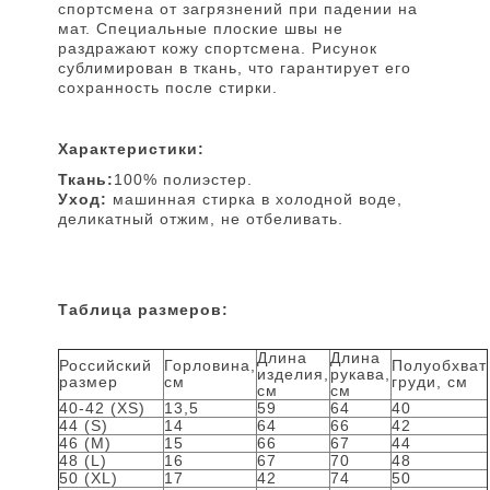
спортсмена от загрязнений при падении на
мат. Специальные плоские швы не
раздражают кожу спортсмена. Рисунок
сублимирован в ткань, что гарантирует его
сохранность после стирки.
Характеристики:
Ткань:
100% полиэстер.
Уход:
машинная стирка в холодной воде,
деликатный отжим, не отбеливать.
Таблица размеров:
Длина
Длина
Российский
Горловина,
Полуобхват
изделия,
рукава,
размер
см
груди, см
см
см
40-42 (XS)
13,5
59
64
40
44 (S)
14
64
66
42
46 (M)
15
66
67
44
48 (L)
16
67
70
48
50 (XL)
17
42
74
50