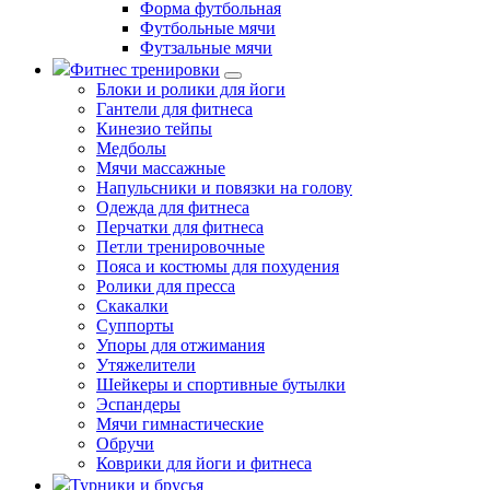
Форма футбольная
Футбольные мячи
Футзальные мячи
Фитнес тренировки
Блоки и ролики для йоги
Гантели для фитнеса
Кинезио тейпы
Медболы
Мячи массажные
Напульсники и повязки на голову
Одежда для фитнеса
Перчатки для фитнеса
Петли тренировочные
Пояса и костюмы для похудения
Ролики для пресса
Скакалки
Суппорты
Упоры для отжимания
Утяжелители
Шейкеры и спортивные бутылки
Эспандеры
Мячи гимнастические
Обручи
Коврики для йоги и фитнеса
Турники и брусья