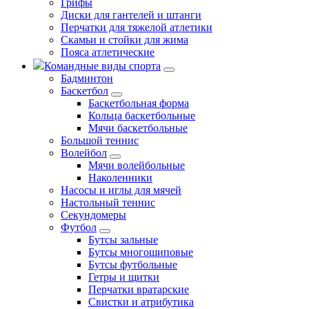
Грифы
Диски для гантелей и штанги
Перчатки для тяжелой атлетики
Скамьи и стойки для жима
Пояса атлетические
Командные виды спорта
Бадминтон
Баскетбол
Баскетбольная форма
Кольца баскетбольные
Мячи баскетбольные
Большой теннис
Волейбол
Мячи волейбольные
Наколенники
Насосы и иглы для мячей
Настольный теннис
Секундомеры
Футбол
Бутсы зальные
Бутсы многошиповые
Бутсы футбольные
Гетры и щитки
Перчатки вратарские
Свистки и атрибутика