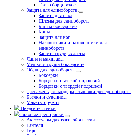
Трико борцовское
Защита для единоборств
Защита для паха
Шлемы для единоборств
Бинты боксерские
Капы
Защита для ног
Налокотники и наколенники для
единоборств
Защита груди, жилеты
Лапы и макивары
Мешки и груши боксерские
Обувь для единоборств
Боксерки
Борцовки с мягкой подошвой
Борцовки с твердой подошвой
Тренажеры, эспандеры, скакалки для единоборств
Брелки и сувениры
Макеты оружия
Шведские стенки
Силовые тренировки
Аксессуары для тяжелой атлетки
Гантели
Гири