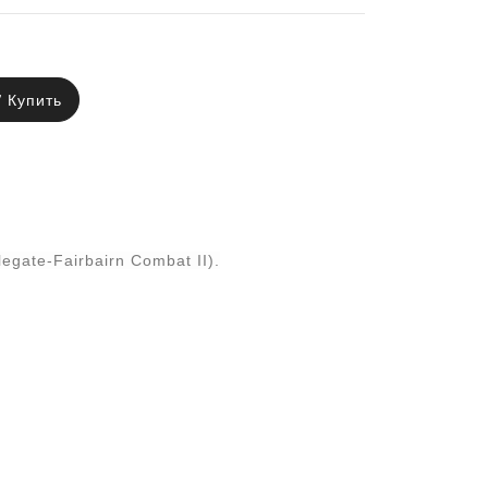
Купить
gate-Fairbairn Combat II).