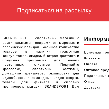
Подписаться на рассылку
Информ
- спортивный магазин с
BRANDSPORT
оригинальными товарами от мировых и
российских брэндов
.
Большое количество
товаров в наличии, грамотная
Бонусная пр
консультация, скидки, быстрая доставка и
Контакты
бонусная программа для наших
Оплата
постоянных клиентов.
Покупайте
кроссовки, спортивны костюмы,
Оптовое пре
домашние тренажеры, экипировку для
Подарочные 
единоборств и командных видов спорта,
О нас
товары для фитнеса и силовых
тренировок, магазин BRANDSPORT Вам
Доставка
поможет.
Политика без
Условия сог
Производите