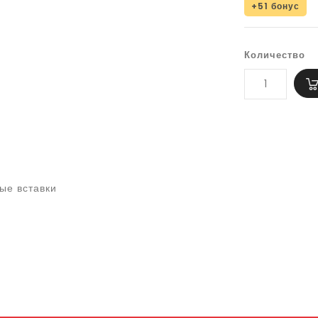
+51 бонус
Количество
вые вставки