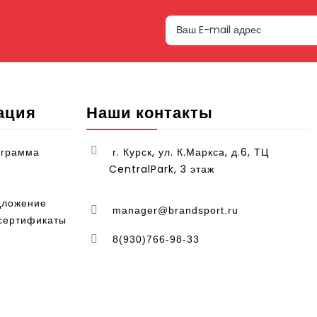
ация
Наши контакты
ограмма
г. Курск, ул. К.Маркса, д.6, ТЦ
CentralPark, 3 этаж
дложение
manager@brandsport.ru
сертификаты
8(930)766-98-33
Время работы: с 10.00 до 22.00
опасности
лашения
Прием заказов 24/7
ли