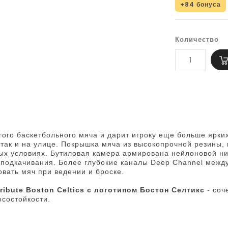
+84 бонуса
Количество
гого баскетбольного мяча и дарит игроку еще больше ярки
, так и на улице. Покрышка мяча из высокопрочной резины,
ых условиях. Бутиловая камера армирована нейлоновой ни
о подкачивания. Более глубокие каналы Deep Channel меж
овать мяч при ведении и броске.
ibute Boston Celtics с логотипом Бостон Селтикс
- соч
осостойкости.