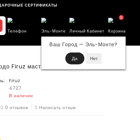
ДАРОЧНЫЕ СЕРТИФИКАТЫ
0
Телефон
Эль-Монте
Личный Кабинет
Корзина
Ваш Город —
Эль-Монте
?
до Firuz мастер белый 160
ь:
Firuz
4727
В наличии
0 отзывов
Написать отзыв