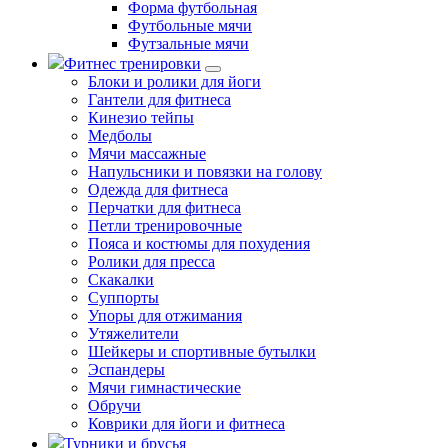
Форма футбольная
Футбольные мячи
Футзальные мячи
Фитнес тренировки
Блоки и ролики для йоги
Гантели для фитнеса
Кинезио тейпы
Медболы
Мячи массажные
Напульсники и повязки на голову
Одежда для фитнеса
Перчатки для фитнеса
Петли тренировочные
Пояса и костюмы для похудения
Ролики для пресса
Скакалки
Суппорты
Упоры для отжимания
Утяжелители
Шейкеры и спортивные бутылки
Эспандеры
Мячи гимнастические
Обручи
Коврики для йоги и фитнеса
Турники и брусья