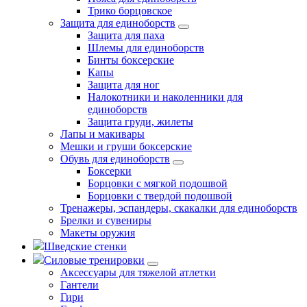
Трико борцовское
Защита для единоборств
Защита для паха
Шлемы для единоборств
Бинты боксерские
Капы
Защита для ног
Налокотники и наколенники для
единоборств
Защита груди, жилеты
Лапы и макивары
Мешки и груши боксерские
Обувь для единоборств
Боксерки
Борцовки с мягкой подошвой
Борцовки с твердой подошвой
Тренажеры, эспандеры, скакалки для единоборств
Брелки и сувениры
Макеты оружия
Шведские стенки
Силовые тренировки
Аксессуары для тяжелой атлетки
Гантели
Гири