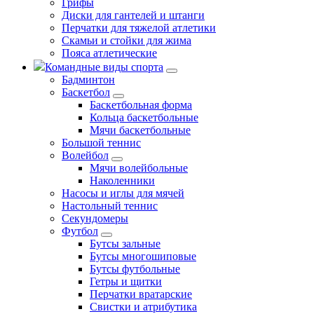
Грифы
Диски для гантелей и штанги
Перчатки для тяжелой атлетики
Скамьи и стойки для жима
Пояса атлетические
Командные виды спорта
Бадминтон
Баскетбол
Баскетбольная форма
Кольца баскетбольные
Мячи баскетбольные
Большой теннис
Волейбол
Мячи волейбольные
Наколенники
Насосы и иглы для мячей
Настольный теннис
Секундомеры
Футбол
Бутсы зальные
Бутсы многошиповые
Бутсы футбольные
Гетры и щитки
Перчатки вратарские
Свистки и атрибутика