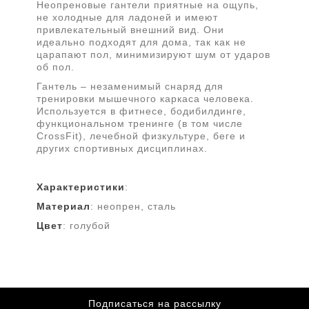
Неопреновые гантели приятные на ощупь,
не холодные для ладоней и имеют
привлекательный внешний вид. Они
идеально подходят для дома, так как не
царапают пол, минимизируют шум от ударов
об пол.
Гантель – незаменимый снаряд для
тренировки мышечного каркаса человека.
Используется в фитнесе, бодибилдинге,
функциональном тренинге (в том числе
CrossFit), лечебной физкультуре, беге и
других спортивных дисциплинах.
Характеристики
:
Материал
: неопрен, сталь
Цвет
: голубой
Подписаться на рассылку