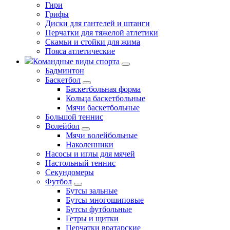
Гири
Грифы
Диски для гантелей и штанги
Перчатки для тяжелой атлетики
Скамьи и стойки для жима
Пояса атлетические
Командные виды спорта
Бадминтон
Баскетбол
Баскетбольная форма
Кольца баскетбольные
Мячи баскетбольные
Большой теннис
Волейбол
Мячи волейбольные
Наколенники
Насосы и иглы для мячей
Настольный теннис
Секундомеры
Футбол
Бутсы зальные
Бутсы многошиповые
Бутсы футбольные
Гетры и щитки
Перчатки вратарские