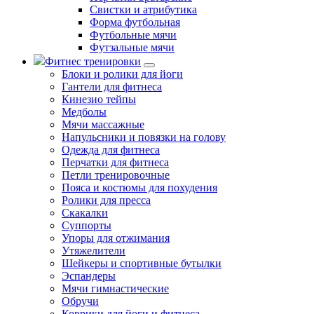
Свистки и атрибутика
Форма футбольная
Футбольные мячи
Футзальные мячи
Фитнес тренировки
Блоки и ролики для йоги
Гантели для фитнеса
Кинезио тейпы
Медболы
Мячи массажные
Напульсники и повязки на голову
Одежда для фитнеса
Перчатки для фитнеса
Петли тренировочные
Пояса и костюмы для похудения
Ролики для пресса
Скакалки
Суппорты
Упоры для отжимания
Утяжелители
Шейкеры и спортивные бутылки
Эспандеры
Мячи гимнастические
Обручи
Коврики для йоги и фитнеса