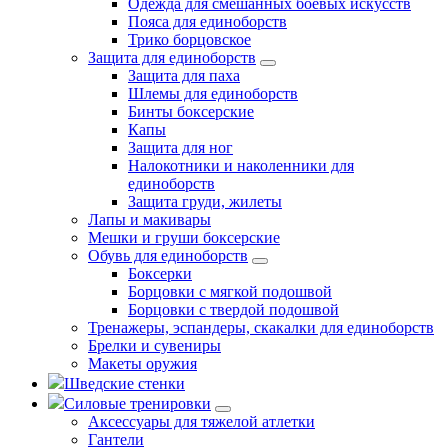
Одежда для смешанных боевых искусств
Пояса для единоборств
Трико борцовское
Защита для единоборств
Защита для паха
Шлемы для единоборств
Бинты боксерские
Капы
Защита для ног
Налокотники и наколенники для
единоборств
Защита груди, жилеты
Лапы и макивары
Мешки и груши боксерские
Обувь для единоборств
Боксерки
Борцовки с мягкой подошвой
Борцовки с твердой подошвой
Тренажеры, эспандеры, скакалки для единоборств
Брелки и сувениры
Макеты оружия
Шведские стенки
Силовые тренировки
Аксессуары для тяжелой атлетки
Гантели