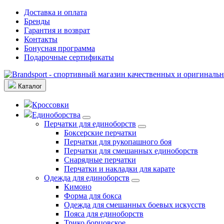
Доставка и оплата
Бренды
Гарантия и возврат
Контакты
Бонусная программа
Подарочные сертификаты
Каталог
Кроссовки
Единоборства
Перчатки для единоборств
Боксерские перчатки
Перчатки для рукопашного боя
Перчатки для смешанных единоборств
Снарядные перчатки
Перчатки и накладки для карате
Одежда для единоборств
Кимоно
Форма для бокса
Одежда для смешанных боевых искусств
Пояса для единоборств
Трико борцовское