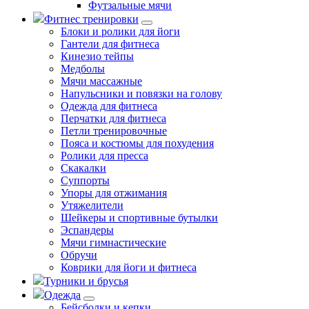
Футзальные мячи
Фитнес тренировки
Блоки и ролики для йоги
Гантели для фитнеса
Кинезио тейпы
Медболы
Мячи массажные
Напульсники и повязки на голову
Одежда для фитнеса
Перчатки для фитнеса
Петли тренировочные
Пояса и костюмы для похудения
Ролики для пресса
Скакалки
Суппорты
Упоры для отжимания
Утяжелители
Шейкеры и спортивные бутылки
Эспандеры
Мячи гимнастические
Обручи
Коврики для йоги и фитнеса
Турники и брусья
Одежда
Бейсболки и кепки