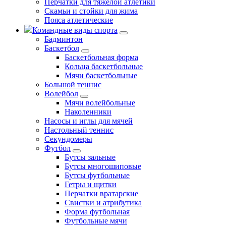
Перчатки для тяжелой атлетики
Скамьи и стойки для жима
Пояса атлетические
Командные виды спорта
Бадминтон
Баскетбол
Баскетбольная форма
Кольца баскетбольные
Мячи баскетбольные
Большой теннис
Волейбол
Мячи волейбольные
Наколенники
Насосы и иглы для мячей
Настольный теннис
Секундомеры
Футбол
Бутсы зальные
Бутсы многошиповые
Бутсы футбольные
Гетры и щитки
Перчатки вратарские
Свистки и атрибутика
Форма футбольная
Футбольные мячи