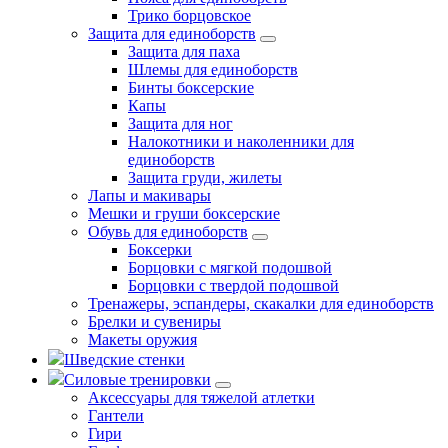
Трико борцовское
Защита для единоборств
Защита для паха
Шлемы для единоборств
Бинты боксерские
Капы
Защита для ног
Налокотники и наколенники для
единоборств
Защита груди, жилеты
Лапы и макивары
Мешки и груши боксерские
Обувь для единоборств
Боксерки
Борцовки с мягкой подошвой
Борцовки с твердой подошвой
Тренажеры, эспандеры, скакалки для единоборств
Брелки и сувениры
Макеты оружия
Шведские стенки
Силовые тренировки
Аксессуары для тяжелой атлетки
Гантели
Гири