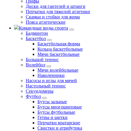
Грифы
Диски для гантелей и штанги
Перчатки для тяжелой атлетики
Скамьи и стойки для жима
Пояса атлетические
Командные виды спорта
Бадминтон
Баскетбол
Баскетбольная форма
Кольца баскетбольные
Мячи баскетбольные
Большой теннис
Волейбол
Мячи волейбольные
Наколенники
Насосы и иглы для мячей
Настольный теннис
Секундомеры
Футбол
Бутсы зальные
Бутсы многошиповые
Бутсы футбольные
Гетры и щитки
Перчатки вратарские
Свистки и атрибутика