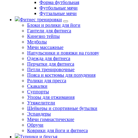
Форма футбольная
Футбольные мячи
Футзальные мячи
Фитнес тренировки
Блоки и ролики для йоги
Гантели для фитнеса
Кинезио тейпы
Медболы
Мячи массажные
Напульсники и повязки на голову
Одежда для фитнеса
Перчатки для фитнеса
Петли тренировочные
Пояса и костюмы для похудения
Ролики для пресса
Скакалки
Суппорты
Упоры для отжимания
Утяжелители
Шейкеры и спортивные бутылки
Эспандеры
Мячи гимнастические
Обручи
Коврики для йоги и фитнеса
Турники и брусья