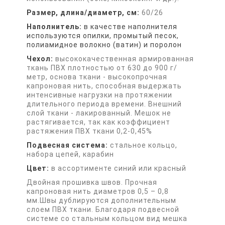
Размер, длина/диаметр, см:
60/26
Наполнитель:
в качестве наполнителя
используются опилки, промытый песок,
полиамидное волокно (ватин) и поролон
Чехол:
высококачественная армированная
ткань ПВХ плотностью от 630 до 900 г/
метр, основа ткани - высокопрочная
капроновая нить, способная выдержать
интенсивные нагрузки на протяжении
длительного периода времени. Внешний
слой ткани - лакированный. Мешок не
растягивается, так как коэффициент
растяжения ПВХ ткани 0,2-0,45%
Подвесная система:
стальное кольцо,
набора цепей, карабин
Цвет:
в ассортименте синий или красный
Двойная прошивка швов. Прочная
капроновая нить диаметров 0,5 – 0,8
мм.Швы дублируются дополнительным
слоем ПВХ ткани. Благодаря подвесной
системе со стальным кольцом вид мешка