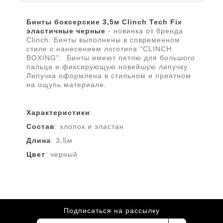
Бинты боксерские 3,5м Clinch Tech Fix
эластичные черные
- новинка от бренда
Clinch. Бинты выполнены в современном
стиле с нанесением логотипа "CLINCH
BOXING". Бинты имеют петлю для большого
пальца и фиксирующую новейшую липучку.
Липучка оформлена в стильном и приятном
на ощупь материале.
Характеристики
:
Состав
: хлопок и эластан
Длина
: 3,5м
Цвет
: черный
Подписаться на рассылку