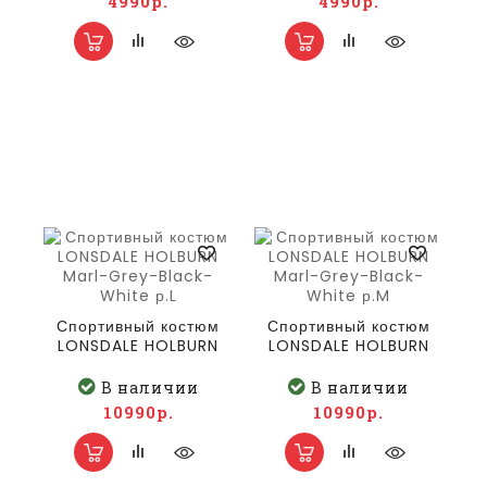
4990р.
4990р.
Спортивный костюм
Спортивный костюм
LONSDALE HOLBURN
LONSDALE HOLBURN
Marl-Grey-Black-
Marl-Grey-Black-
White р.L
White р.M
В наличии
В наличии
10990р.
10990р.