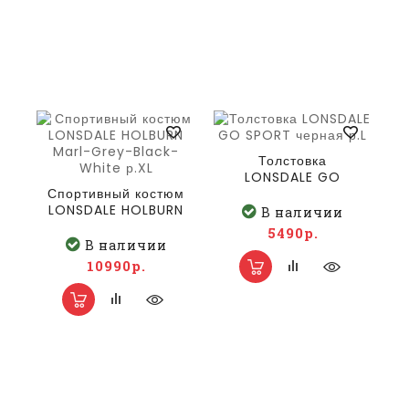
Толстовка
LONSDALE GO
Спортивный костюм
SPORT черная р.L
LONSDALE HOLBURN
В наличии
Marl-Grey-Black-
5490р.
White р.XL
В наличии
10990р.