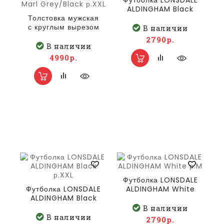
Футболка LONSDALE
ALDINGHAM Black
Толстовка мужская
р.L
с круглым вырезом
В наличии
LONSDALE GLESPIN
2790р.
Marl Grey/Black
В наличии
р.XXL
4990р.
Футболка LONSDALE
Футболка LONSDALE
ALDINGHAM White
ALDINGHAM Black
р.M
р.XXL
В наличии
В наличии
2790р.