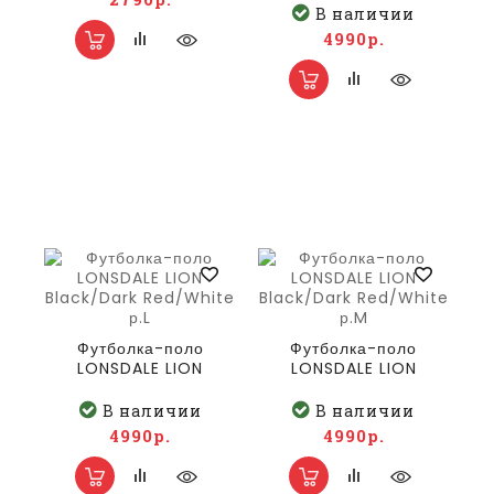
Red/White р.2XL
В наличии
4990р.
Футболка-поло
Футболка-поло
LONSDALE LION
LONSDALE LION
Black/Dark
Black/Dark
Red/White р.L
Red/White р.M
В наличии
В наличии
4990р.
4990р.