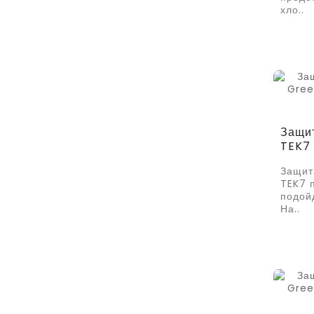
хло..
Защит
TEK7
Защит
TEK7 
подой
На..