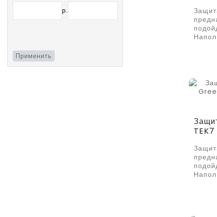
р.
Защит
предн
подой
Напол
Применить
Защит
TEK7
Защит
предн
подой
Напол