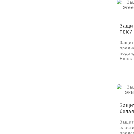
Защит
TEK7
Защит
предн
подой
Напол
Защит
бела
Защит
эласт
предс