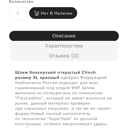
Количество
Нет В Наличии
Описание
Характеристики
Отзывов (0)
Шлем боксерский открытый Clinch
размер XL красный
о
добрен Федерацией
Кикбоксинга России подходит для всех
соревнований под эгидой ФКР. Шлем
выполнен из полиуретана по технологии
"FlexLeather", который не имеет аналогов на
рынке, данный материал проверен
при серьезных нагрузках, а так же не теряет
форму.Новый пенный наполнитель
по технологии "SuperSafe" из цельной
конструкции, отлично амортизирует удары,