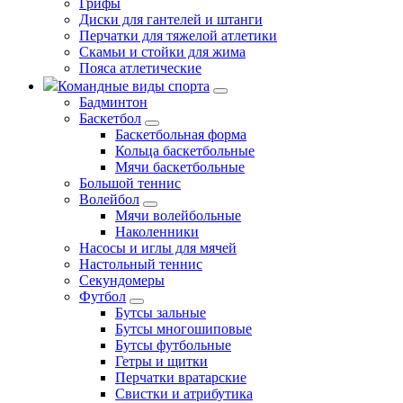
Грифы
Диски для гантелей и штанги
Перчатки для тяжелой атлетики
Скамьи и стойки для жима
Пояса атлетические
Командные виды спорта
Бадминтон
Баскетбол
Баскетбольная форма
Кольца баскетбольные
Мячи баскетбольные
Большой теннис
Волейбол
Мячи волейбольные
Наколенники
Насосы и иглы для мячей
Настольный теннис
Секундомеры
Футбол
Бутсы зальные
Бутсы многошиповые
Бутсы футбольные
Гетры и щитки
Перчатки вратарские
Свистки и атрибутика