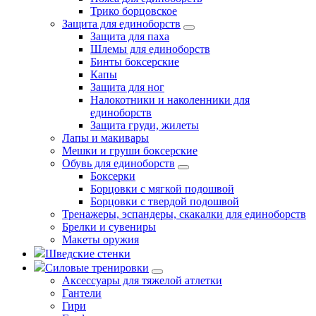
Трико борцовское
Защита для единоборств
Защита для паха
Шлемы для единоборств
Бинты боксерские
Капы
Защита для ног
Налокотники и наколенники для
единоборств
Защита груди, жилеты
Лапы и макивары
Мешки и груши боксерские
Обувь для единоборств
Боксерки
Борцовки с мягкой подошвой
Борцовки с твердой подошвой
Тренажеры, эспандеры, скакалки для единоборств
Брелки и сувениры
Макеты оружия
Шведские стенки
Силовые тренировки
Аксессуары для тяжелой атлетки
Гантели
Гири