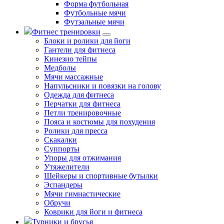
Форма футбольная
Футбольные мячи
Футзальные мячи
Фитнес тренировки
Блоки и ролики для йоги
Гантели для фитнеса
Кинезио тейпы
Медболы
Мячи массажные
Напульсники и повязки на голову
Одежда для фитнеса
Перчатки для фитнеса
Петли тренировочные
Пояса и костюмы для похудения
Ролики для пресса
Скакалки
Суппорты
Упоры для отжимания
Утяжелители
Шейкеры и спортивные бутылки
Эспандеры
Мячи гимнастические
Обручи
Коврики для йоги и фитнеса
Турники и брусья