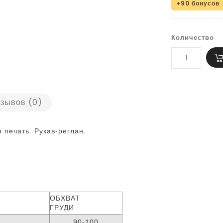
+90 бонусов
Количество
зывов (0)
я печать.
Рукав-реглан.
ОБХВАТ
ГРУДИ
90-100