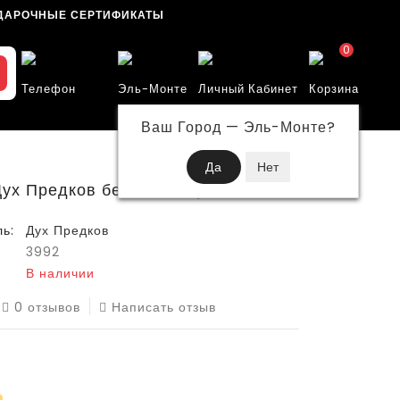
ДАРОЧНЫЕ СЕРТИФИКАТЫ
0
Телефон
Эль-Монте
Личный Кабинет
Корзина
Ваш Город —
Эль-Монте
?
Дух Предков белая Секира
ь:
Дух Предков
3992
В наличии
0 отзывов
Написать отзыв