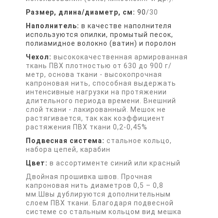
Размер, длина/диаметр, см:
90
/30
Наполнитель:
в качестве наполнителя
используются опилки, промытый песок,
полиамидное волокно (ватин) и поролон
Чехол:
высококачественная армированная
ткань ПВХ плотностью от 630 до 900 г/
метр, основа ткани - высокопрочная
капроновая нить, способная выдержать
интенсивные нагрузки на протяжении
длительного периода времени. Внешний
слой ткани - лакированный. Мешок не
растягивается, так как коэффициент
растяжения ПВХ ткани 0,2-0,45%
Подвесная система:
стальное кольцо,
набора цепей, карабин
Цвет:
в ассортименте синий или красный
Двойная прошивка швов. Прочная
капроновая нить диаметров 0,5 – 0,8
мм.Швы дублируются дополнительным
слоем ПВХ ткани. Благодаря подвесной
системе со стальным кольцом вид мешка