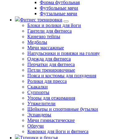
Форма футбольная
Футбольные мячи
Футзальные мячи
Фитнес тренировки
Блоки и ролики для йоги
Гантели для фитнеса
Кинезио тейпы
Медболы
Мячи массажные
Напульсники и повязки на голову
Одежда для фитнеса
Перчатки для фитнеса
Петли тренировочные
Пояса и костюмы для похудения
Ролики для пресса
Скакалки
Суппорты
Упоры для отжимания
Утяжелители
Шейкеры и спортивные бутылки
Эспандеры
Мячи гимнастические
Обручи
Коврики для йоги и фитнеса
Турники и брусья