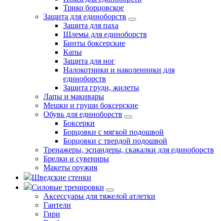
Трико борцовское
Защита для единоборств
Защита для паха
Шлемы для единоборств
Бинты боксерские
Капы
Защита для ног
Налокотники и наколенники для
единоборств
Защита груди, жилеты
Лапы и макивары
Мешки и груши боксерские
Обувь для единоборств
Боксерки
Борцовки с мягкой подошвой
Борцовки с твердой подошвой
Тренажеры, эспандеры, скакалки для единоборств
Брелки и сувениры
Макеты оружия
Шведские стенки
Силовые тренировки
Аксессуары для тяжелой атлетки
Гантели
Гири