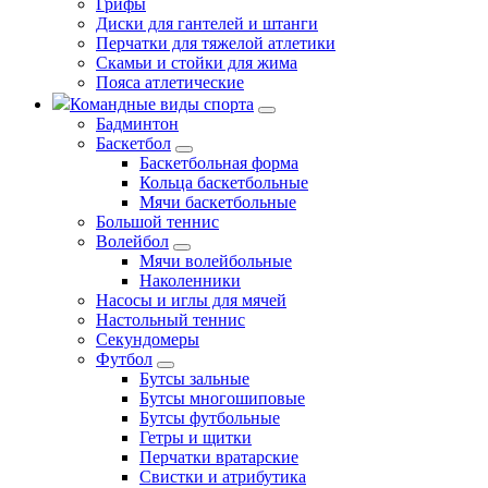
Грифы
Диски для гантелей и штанги
Перчатки для тяжелой атлетики
Скамьи и стойки для жима
Пояса атлетические
Командные виды спорта
Бадминтон
Баскетбол
Баскетбольная форма
Кольца баскетбольные
Мячи баскетбольные
Большой теннис
Волейбол
Мячи волейбольные
Наколенники
Насосы и иглы для мячей
Настольный теннис
Секундомеры
Футбол
Бутсы зальные
Бутсы многошиповые
Бутсы футбольные
Гетры и щитки
Перчатки вратарские
Свистки и атрибутика